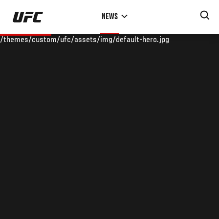
Skip
NEWS
to
main
/themes/custom/ufc/assets/img/default-hero.jpg
content