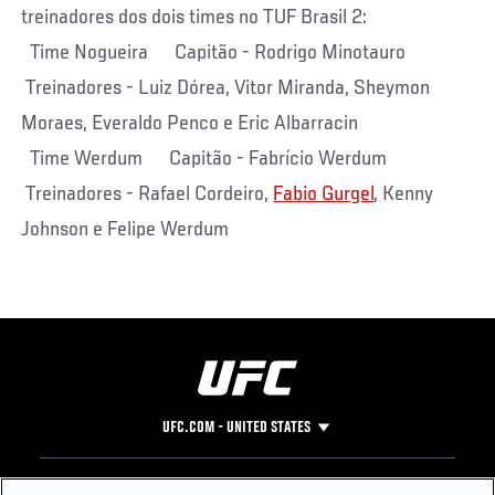
treinadores dos dois times no TUF Brasil 2:
Time Nogueira Capitão - Rodrigo Minotauro
Treinadores - Luiz Dórea, Vitor Miranda, Sheymon
Moraes, Everaldo Penco e Eric Albarracin
Time Werdum Capitão - Fabrício Werdum
Treinadores - Rafael Cordeiro,
Fabio Gurgel
, Kenny
Johnson e Felipe Werdum
UFC.COM - UNITED STATES