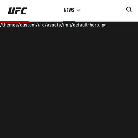
Skip
NEWS
to
main
/themes/custom/ufc/assets/img/default-hero.jpg
content