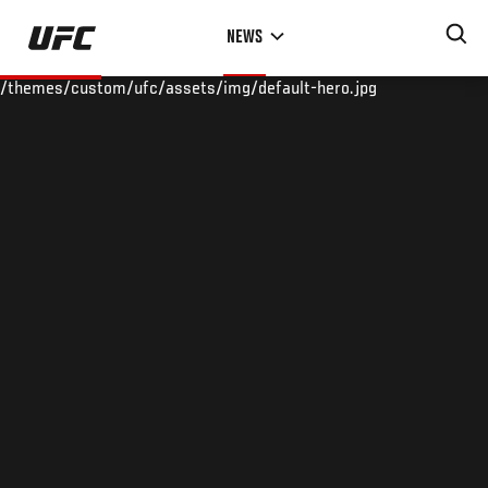
Skip
NEWS
to
main
/themes/custom/ufc/assets/img/default-hero.jpg
content