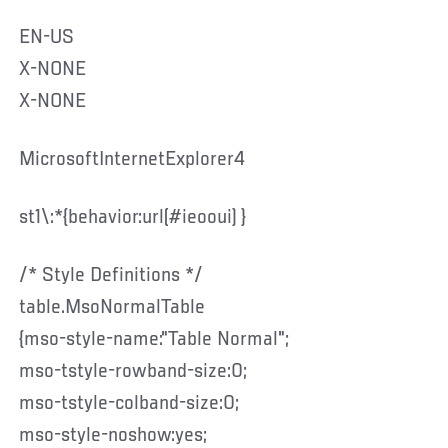
EN-US
X-NONE
X-NONE
MicrosoftInternetExplorer4
st1\:*{behavior:url(#ieooui) }
/* Style Definitions */
table.MsoNormalTable
{mso-style-name:"Table Normal";
mso-tstyle-rowband-size:0;
mso-tstyle-colband-size:0;
mso-style-noshow:yes;