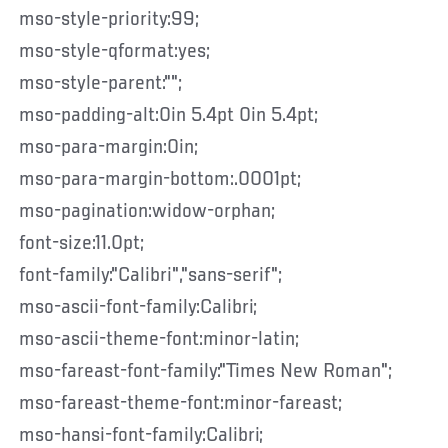
mso-style-priority:99;
mso-style-qformat:yes;
mso-style-parent:"";
mso-padding-alt:0in 5.4pt 0in 5.4pt;
mso-para-margin:0in;
mso-para-margin-bottom:.0001pt;
mso-pagination:widow-orphan;
font-size:11.0pt;
font-family:"Calibri","sans-serif";
mso-ascii-font-family:Calibri;
mso-ascii-theme-font:minor-latin;
mso-fareast-font-family:"Times New Roman";
mso-fareast-theme-font:minor-fareast;
mso-hansi-font-family:Calibri;