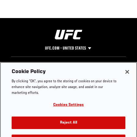
UFC.COM - UNITED STATES
Footer
UFC
SOCIAL MEDIA
HELP
Cookie Policy
The Sport
Facebook
Fight Pass FAQ
By clicking “OK”, you agree to the storing of cookies on your device to
UFC Foundation
Instagram
Press
enhance site navigation, analyze site usage, and assist in our
UFC Careers
Threads
Credentials
marketing efforts.
Zuffa Boxing
WhatsApp
Cookies Settings
Careers
YouTube
Store
TikTok
UFC Fight Club
Twitter
Reject All
UFC Video