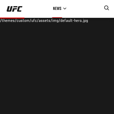
Skip
NEWS
to
main
/themes/custom/ufc/assets/img/default-hero.jpg
content