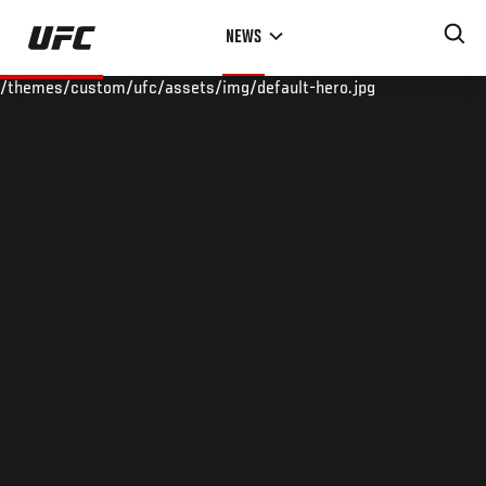
Skip
NEWS
to
main
/themes/custom/ufc/assets/img/default-hero.jpg
content