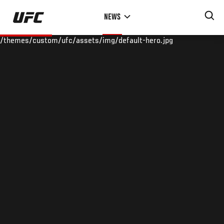
Skip
NEWS
to
main
/themes/custom/ufc/assets/img/default-hero.jpg
content