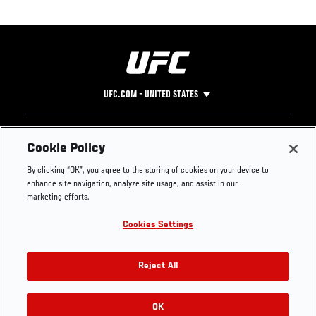
UFC.COM - UNITED STATES
Footer
UFC
SOCIAL MEDIA
HELP
Cookie Policy
The Sport
Facebook
Fight Pass FAQ
By clicking “OK”, you agree to the storing of cookies on your device to
UFC Foundation
Instagram
Press
enhance site navigation, analyze site usage, and assist in our
UFC Careers
Threads
Credentials
marketing efforts.
Zuffa Boxing
WhatsApp
Cookies Settings
Careers
YouTube
Store
TikTok
UFC Fight Club
Twitter
Reject All
UFC Video
Archive
OK