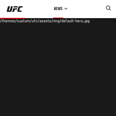
Skip
NEWS
to
main
/themes/custom/ufc/assets/img/default-hero.jpg
content