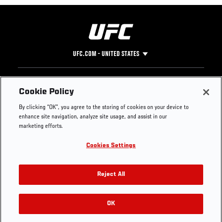
UFC.COM - UNITED STATES
Footer
UFC
SOCIAL MEDIA
HELP
Cookie Policy
The Sport
Facebook
Fight Pass FAQ
By clicking “OK”, you agree to the storing of cookies on your device to
UFC Foundation
Instagram
Press
enhance site navigation, analyze site usage, and assist in our
UFC Careers
Threads
Credentials
marketing efforts.
Zuffa Boxing
WhatsApp
Cookies Settings
Careers
YouTube
Store
TikTok
UFC Fight Club
Twitter
Reject All
UFC Video
Archive
OK