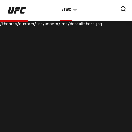
Skip
NEWS
to
main
/themes/custom/ufc/assets/img/default-hero.jpg
content