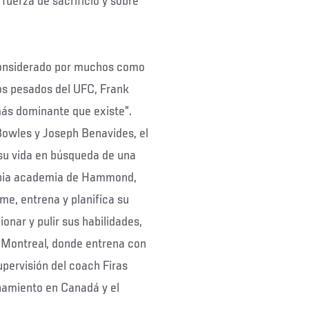
uerza de sacrificio y sobre
considerado por muchos como
os pesados del UFC, Frank
más dominante que existe”.
Bowles y Joseph Benavides, el
su vida en búsqueda de una
ropia academia de Hammond,
e, entrena y planifica su
onar y pulir sus habilidades,
 Montreal, donde entrena con
upervisión del coach Firas
amiento en Canadá y el