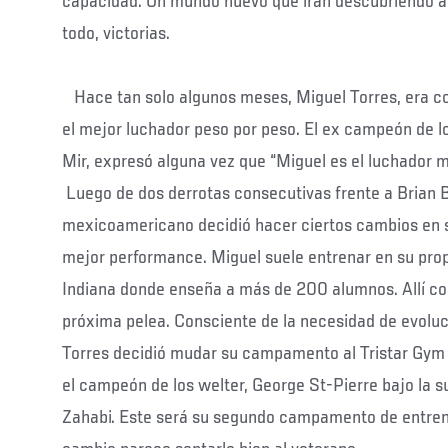
capacidad. Un mundo nuevo que irán descubriendo a f
todo, victorias.
Hace tan solo algunos meses, Miguel Torres, era 
el mejor luchador peso por peso. El ex campeón de l
Mir, expresó alguna vez que “Miguel es el luchador 
Luego de dos derrotas consecutivas frente a Brian 
mexicoamericano decidió hacer ciertos cambios en 
mejor performance. Miguel suele entrenar en su p
Indiana donde enseña a más de 200 alumnos. Allí com
próxima pelea. Consciente de la necesidad de evoluci
Torres decidió mudar su campamento al Tristar Gym
el campeón de los welter, George St-Pierre bajo la s
Zahabi. Este será su segundo campamento de entren