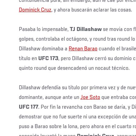
contundencia pura, sin embargo, aún le cae por enc
Dominick Cruz
, y ahora buscarán aclarar las cosas.
Pasaba lo impensable,
TJ Dillashaw
se movía con fl
golpes, controlaba el octágono, y round tras round lo 
Dillashaw dominaba a
Renan Barao
cuando el brasil
título en
UFC 173
, pero Dillashaw cerró su dominio c
quinto round que desencadenó un nocaut técnico.
Dillashaw defendía su título por primera vez y de nu
dominante, aunque ante un
Joe Soto
que entraba co
UFC 177
. Por fin la revancha con Barao se daría, y D
demostrar que no fue suerte ni una excepción de una
puso a Barao sobre la lona, pero ahora en el cuarto 