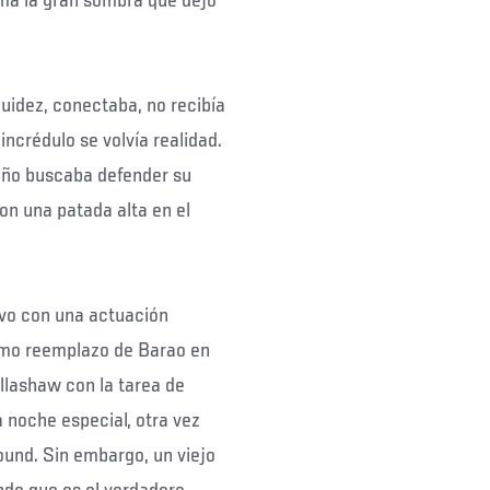
ima la gran sombra que dejó
uidez, conectaba, no recibía
incrédulo se volvía realidad.
eño buscaba defender su
on una patada alta en el
evo con una actuación
mo reemplazo de Barao en
illashaw con la tarea de
 noche especial, otra vez
round. Sin embargo, un viejo