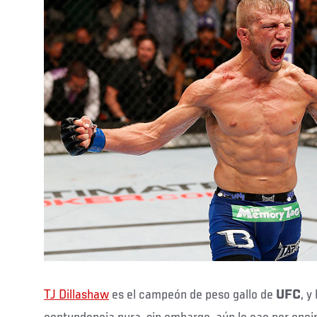
TJ Dillashaw
es el campeón de peso gallo de
UFC
, y