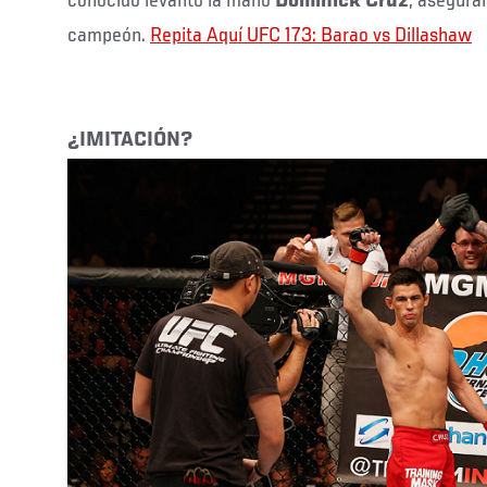
conocido levantó la mano
Dominick Cruz
, asegura
campeón.
Repita Aquí UFC 173: Barao vs Dillashaw
¿IMITACIÓN?