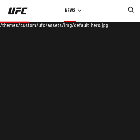
Skip
NEWS
to
main
/themes/custom/ufc/assets/img/default-hero.jpg
content