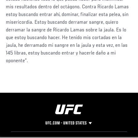
mis resultados dentro del octágono. Contra Ricardo Lamas
estoy buscando entrar ahí, dominar, finalizar esta pelea, sin
misericordia. Estoy buscando derramar sangre, quiero
derramar la sangre de Ricardo Lamas sobre la jaula. Es lo
que estoy buscando hacer. He tenido mis cortadas en la
jaula, he derramado mi sangre en la jaula y esta vez, en las
145 libras, estoy buscando entrar y hacerle daño a mi
oponente”.
UFC.COM - UNITED STATES