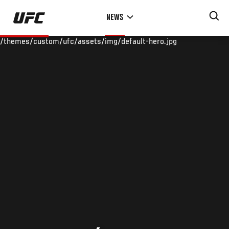
Skip
NEWS
to
main
/themes/custom/ufc/assets/img/default-hero.jpg
content