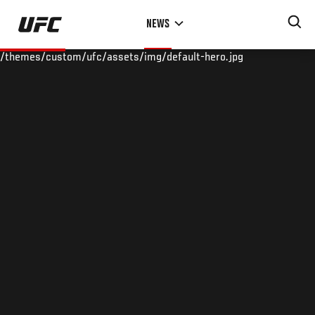
Skip
NEWS
to
main
/themes/custom/ufc/assets/img/default-hero.jpg
content