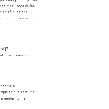
que nada yo sé que Tim
chas más veces de las
bién sé que tiene
mbia golpes y es lo que
rd (7
ato para tener en
i caerse a
orque sé que será una
r a perder no me