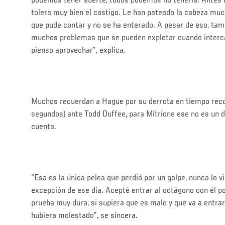
podemos tener suerte, todos podemos no tenerla. Antes 
tolera muy bien el castigo. Le han pateado la cabeza mu
que pude contar y no se ha enterado. A pesar de eso, tam
muchos problemas que se pueden explotar cuando interca
pienso aprovechar”, explica.
Muchos recuerdan a Hague por su derrota en tiempo reco
segundos) ante Todd Duffee, para Mitrione ese no es un d
cuenta.
“Esa es la única pelea que perdió por un golpe, nunca lo v
excepción de ese día. Acepté entrar al octágono con él p
prueba muy dura, si supiera que es malo y que va a entra
hubiera molestado”, se sincera.