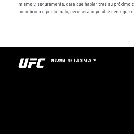
mismo y, seguramente, dará que hablar tras su próximo c
asombroso o por lo malo, pero será imposible decir que n
UFC.COM - UNITED STATES