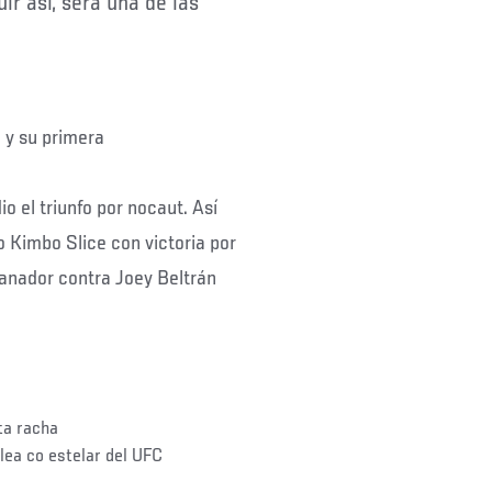
ir así, será una de las
l y su primera
 el triunfo por nocaut. Así
o Kimbo Slice con victoria por
ganador contra Joey Beltrán
ta racha
lea co estelar del UFC