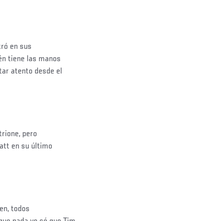
ró en sus
én tiene las manos
ar atento desde el
rione, pero
att en su último
en, todos