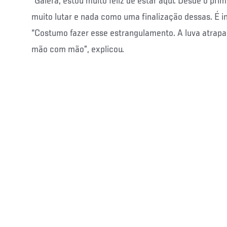
“Galera, estou muito feliz de estar aqui. Desde o prim
muito lutar e nada como uma finalização dessas. É in
“Costumo fazer esse estrangulamento. A luva atrapa
mão com mão”, explicou.