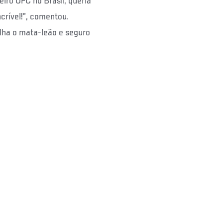
eiro UFC no Brasil, queria
crível!”, comentou.
lha o mata-leão e seguro