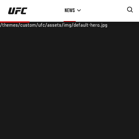
Skip
NEWS
to
main
/themes/custom/ufc/assets/img/default-hero.jpg
content