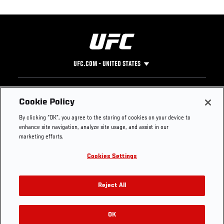
UFC.COM - UNITED STATES
Footer
UFC
SOCIAL MEDIA
HELP
Cookie Policy
The Sport
Facebook
Fight Pass FAQ
By clicking “OK”, you agree to the storing of cookies on your device to
UFC Foundation
Instagram
Press
enhance site navigation, analyze site usage, and assist in our
UFC Careers
Threads
Credentials
marketing efforts.
Zuffa Boxing
WhatsApp
Cookies Settings
Careers
YouTube
Store
TikTok
UFC Fight Club
Twitter
Reject All
UFC Video
Archive
OK