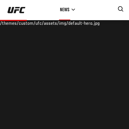
Skip
NEWS
to
main
/themes/custom/ufc/assets/img/default-hero.jpg
content