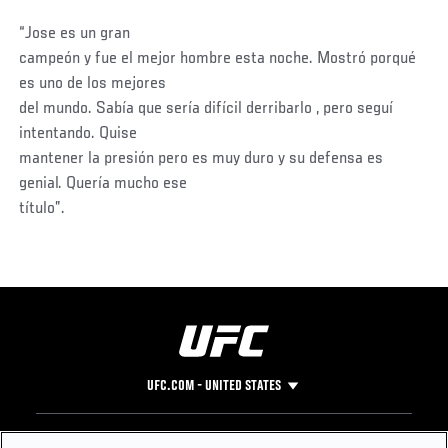
“Jose es un gran
campeón y fue el mejor hombre esta noche. Mostró porqué
es uno de los mejores
del mundo. Sabía que sería difícil derribarlo , pero seguí
intentando. Quise
mantener la presión pero es muy duro y su defensa es
genial. Quería mucho ese
título”.
UFC.COM - UNITED STATES