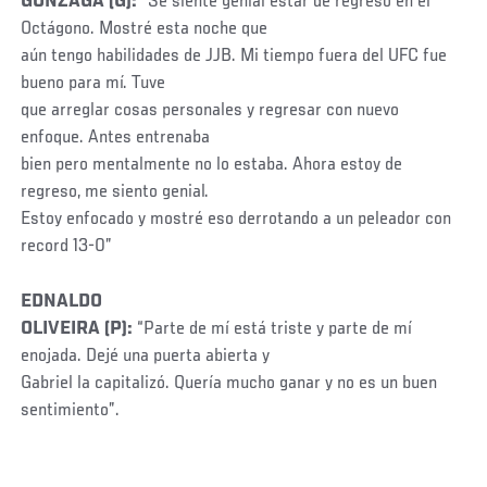
GONZAGA (G):
“Se siente genial estar de regreso en el
Octágono. Mostré esta noche que
aún tengo habilidades de JJB. Mi tiempo fuera del UFC fue
bueno para mí. Tuve
que arreglar cosas personales y regresar con nuevo
enfoque. Antes entrenaba
bien pero mentalmente no lo estaba. Ahora estoy de
regreso, me siento genial.
Estoy enfocado y mostré eso derrotando a un peleador con
record 13-0”
EDNALDO
OLIVEIRA (P):
“Parte de mí está triste y parte de mí
enojada. Dejé una puerta abierta y
Gabriel la capitalizó. Quería mucho ganar y no es un buen
sentimiento”.