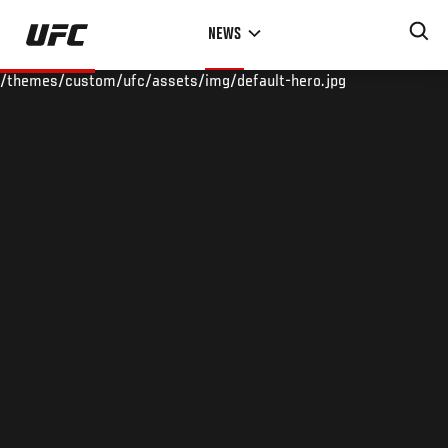
Skip
NEWS
to
main
/themes/custom/ufc/assets/img/default-hero.jpg
content