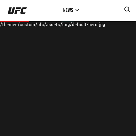
Skip
NEWS
to
main
/themes/custom/ufc/assets/img/default-hero.jpg
content