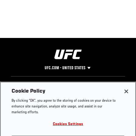
UFC.COM - UNITED STATES
Footer
UFC
SOCIAL MEDIA
HELP
Cookie Policy
The Sport
Facebook
Fight Pass FAQ
By clicking “OK”, you agree to the storing of cookies on your device to
UFC Foundation
Instagram
Press
enhance site navigation, analyze site usage, and assist in our
UFC Careers
Threads
Credentials
marketing efforts.
Zuffa Boxing
WhatsApp
Cookies Settings
Careers
YouTube
Store
TikTok