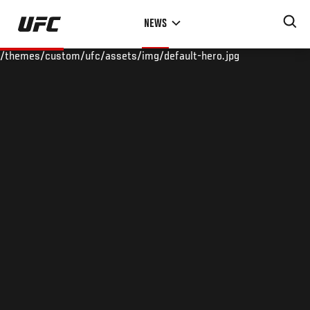
Skip
NEWS
to
main
/themes/custom/ufc/assets/img/default-hero.jpg
content