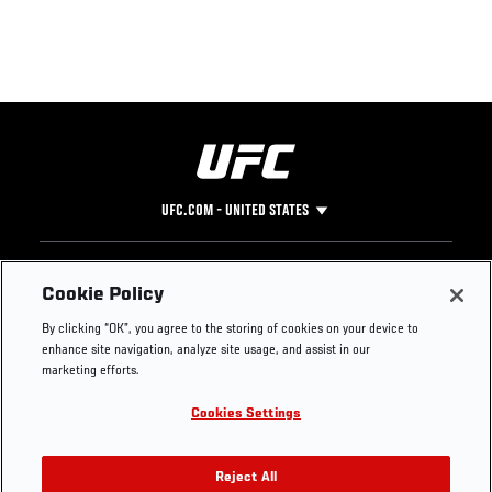
UFC.COM - UNITED STATES
Footer
UFC
SOCIAL MEDIA
HELP
Cookie Policy
The Sport
Facebook
Fight Pass FAQ
By clicking “OK”, you agree to the storing of cookies on your device to
UFC Foundation
Instagram
Press
enhance site navigation, analyze site usage, and assist in our
UFC Careers
Threads
Credentials
marketing efforts.
Zuffa Boxing
WhatsApp
Cookies Settings
Careers
YouTube
Store
TikTok
UFC Fight Club
Twitter
Reject All