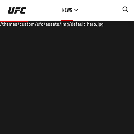
Skip
NEWS
to
main
/themes/custom/ufc/assets/img/default-hero.jpg
content