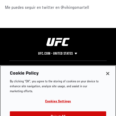
Me puedes seguir en twitter en @vikingomartell
UFC.COM - UNITED STATES
Footer
UFC
SOCIAL MEDIA
HELP
Cookie Policy
The Sport
Facebook
Fight Pass FAQ
By clicking “OK”, you agree to the storing of cookies on your device to
UFC Foundation
Instagram
Press
enhance site navigation, analyze site usage, and assist in our
UFC Careers
Threads
Credentials
marketing efforts.
Zuffa Boxing
WhatsApp
Cookies Settings
Careers
YouTube
Store
TikTok