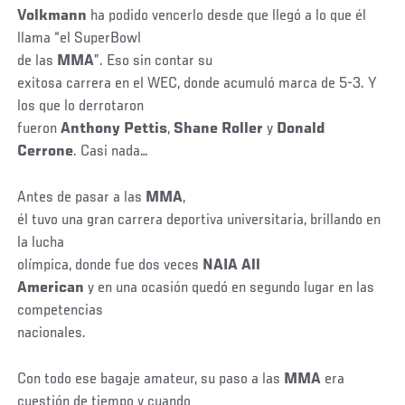
Volkmann
ha podido vencerlo desde que llegó a lo que él
llama “el SuperBowl
de las
MMA
”. Eso sin contar su
exitosa carrera en el WEC, donde acumuló marca de 5-3. Y
los que lo derrotaron
fueron
Anthony Pettis
,
Shane Roller
y
Donald
Cerrone
. Casi nada…
Antes de pasar a las
MMA
,
él tuvo una gran carrera deportiva universitaria, brillando en
la lucha
olímpica, donde fue dos veces
NAIA All
American
y en una ocasión quedó en segundo lugar en las
competencias
nacionales.
Con todo ese bagaje amateur, su paso a las
MMA
era
cuestión de tiempo y cuando