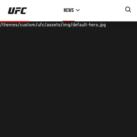
Skip
NEWS
to
main
/themes/custom/ufc/assets/img/default-hero.jpg
content