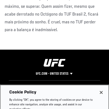
máximo, se superar. Quem assim fizer, mesmo que
acabe derrotado no Octógono do TUF Brasil 2, ficará
mais próximo do sonho. É cruel, mas no TUF perder
para a balança é inadmissível.
UFC.COM - UNITED STATES
Footer
UFC
SOCIAL MEDIA
HELP
Cookie Policy
The Sport
Facebook
Fight Pass FAQ
By clicking “OK”, you agree to the storing of cookies on your device to
UFC Foundation
Instagram
Press
enhance site navigation, analyze site usage, and assist in our