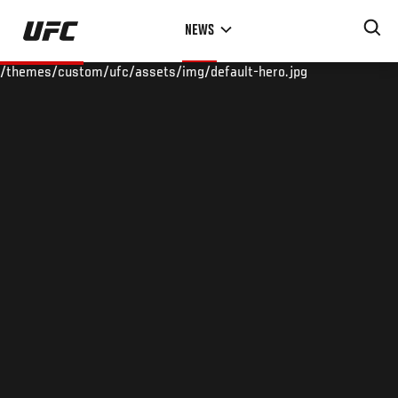
Skip
NEWS
to
main
/themes/custom/ufc/assets/img/default-hero.jpg
content