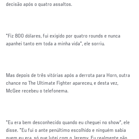
decisão após o quatro assaltos.
"Fiz 800 dólares, fui exigido por quatro rounds e nunca
apanhei tanto em toda a minha vida", ele sorriu.
Mas depois de três vitórias após a derrota para Horn, outra
chance no The Ultimate Fighter apareceu, e desta vez,
McGee recebeu o telefonema.
"Eu era bem desconhecido quando eu cheguei no show", ele
disse. "Eu fui o ante penúltimo escolhido e ninguém sabia
quem eu era, só que lutei com o Jeremy. Eu realmente não