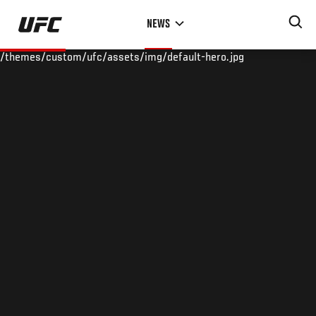
Skip
NEWS
to
main
/themes/custom/ufc/assets/img/default-hero.jpg
content