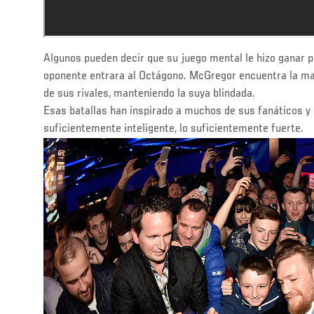
Algunos pueden decir que su juego mental le hizo ganar p
oponente entrara al Octágono. McGregor encuentra la ma
de sus rivales, manteniendo la suya blindada.
Esas batallas han inspirado a muchos de sus fanáticos y s
suficientemente inteligente, lo suficientemente fuerte.