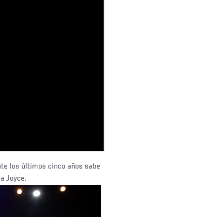
te los últimos cinco años sabe
la Joyce.