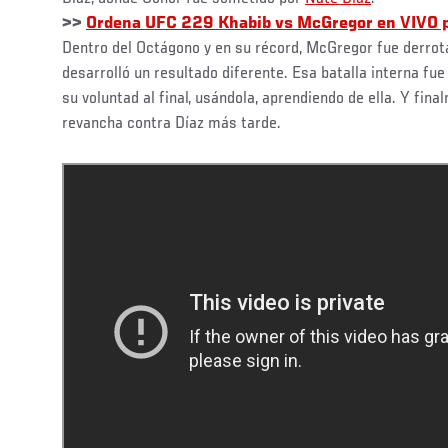
>>
Ordena UFC 229 Khabib vs McGregor en VIVO 
Dentro del Octágono y en su récord, McGregor fue derrota
desarrolló un resultado diferente. Esa batalla interna fu
su voluntad al final, usándola, aprendiendo de ella. Y fin
revancha contra Díaz más tarde.