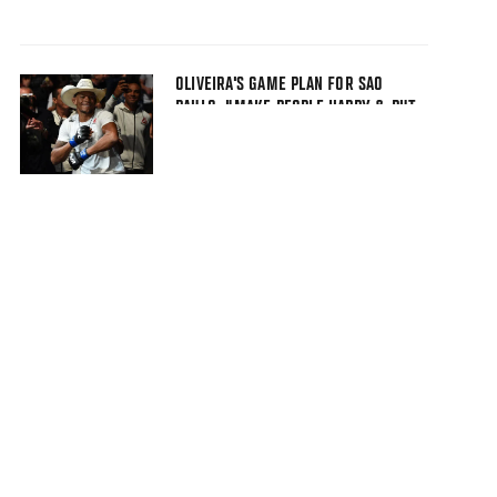
OLIVEIRA'S GAME PLAN FOR SAO
PAULO: "MAKE PEOPLE HAPPY & PUT
ON A SHOW"