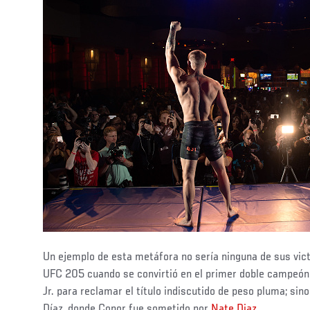
Un ejemplo de esta metáfora no sería ninguna de sus vic
UFC 205 cuando se convirtió en el primer doble campeón,
Jr. para reclamar el título indiscutido de peso pluma; si
Díaz, donde Conor fue sometido por
Nate Diaz
.