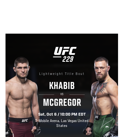
UFC
229
229
Lightweight Title Bout
KHABIB
VS
MCGREGOR
Sat, Oct 6 / 10:00 PM EDT
T-Mobile Arena, Las Vegas United
States