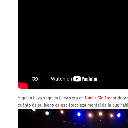
Y quien haya seguido la carrera de
Conor McGregor
duran
cuánto de su juego es esa fortaleza mental de la que hab