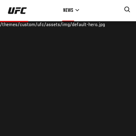
Skip
NEWS
to
main
/themes/custom/ufc/assets/img/default-hero.jpg
content