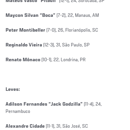
Mateus Vasco “Pitbull”
(12-1), 24, Sorocaba, SP
Maycon Silvan “Boca”
(7-2), 22, Manaus, AM
Peter Montibeller
(7-0), 26, Florianópolis, SC
Reginaldo Vieira
(12-3), 31, São Paulo, SP
Renato Mônaco
(10-1), 22, Londrina, PR
Leves:
Adilson Fernandes “Jack Godzilla”
(11-4), 24,
Pernambuco
Alexandre Cidade
(11-1), 31, São José, SC