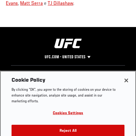
Evans
,
Matt Serra
e
TJ Dillashaw
.
UFC.COM - UNITED STATES
Footer
UFC
SOCIAL MEDIA
HELP
Cookie Policy
The Sport
Facebook
Fight Pass FAQ
By clicking “OK”, you agree to the storing of cookies on your device to
UFC Foundation
Instagram
Press
enhance site navigation, analyze site usage, and assist in our
UFC Careers
Threads
Credentials
marketing efforts.
Zuffa Boxing
WhatsApp
Cookies Settings
Careers
YouTube
Store
TikTok
UFC Fight Club
Twitter
Reject All