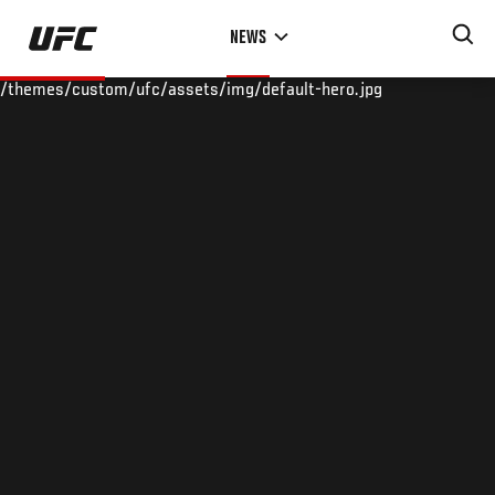
Skip
NEWS
to
main
/themes/custom/ufc/assets/img/default-hero.jpg
content