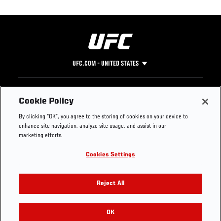
UFC.COM - UNITED STATES
Footer
UFC
SOCIAL MEDIA
HELP
Cookie Policy
The Sport
Facebook
Fight Pass FAQ
By clicking “OK”, you agree to the storing of cookies on your device to
UFC Foundation
Instagram
Press
enhance site navigation, analyze site usage, and assist in our
UFC Careers
Threads
Credentials
marketing efforts.
Zuffa Boxing
WhatsApp
Cookies Settings
Careers
YouTube
Store
TikTok
UFC Fight Club
Twitter
Reject All
UFC Video
Archive
OK