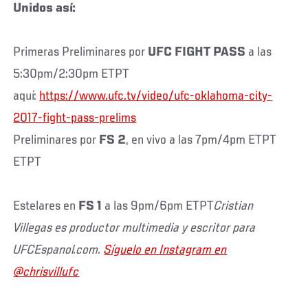
Unidos así:
Primeras Preliminares por
UFC FIGHT PASS
a las
5:30pm/2:30pm ETPT
aquí:
https://www.ufc.tv/video/ufc-oklahoma-city-
2017-fight-pass-prelims
Preliminares por
FS 2
, en vivo a las 7pm/4pm ETPT
ETPT
Estelares en
FS 1
a las 9pm/6pm ETPT
Cristian
Villegas es productor multimedia y escritor para
UFCEspanol.com.
Síguelo en Instagram en
@chrisvillufc