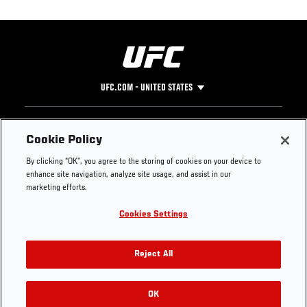
UFC.COM - UNITED STATES
Footer
UFC
SOCIAL MEDIA
HELP
Cookie Policy
The Sport
Facebook
Fight Pass FAQ
By clicking “OK”, you agree to the storing of cookies on your device to
UFC Foundation
Instagram
Press
enhance site navigation, analyze site usage, and assist in our
UFC Careers
Threads
Credentials
marketing efforts.
Zuffa Boxing
WhatsApp
Cookies Settings
Careers
YouTube
Store
TikTok
UFC Fight Club
Twitter
Reject All
UFC Video
Archive
OK