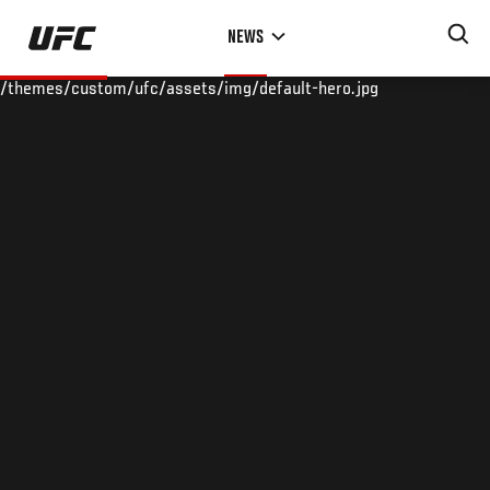
Skip
NEWS
to
main
/themes/custom/ufc/assets/img/default-hero.jpg
content