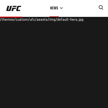
Skip
NEWS
to
main
/themes/custom/ufc/assets/img/default-hero.jpg
content