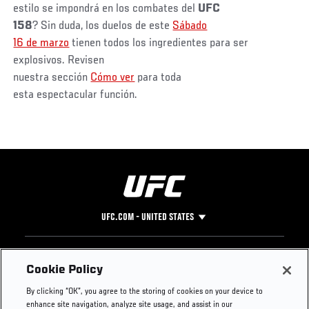
estilo se impondrá en los combates del
UFC
158
? Sin duda, los duelos de este
Sábado
16 de marzo
tienen todos los ingredientes para ser
explosivos. Revisen
nuestra sección
Cómo ver
para toda
esta espectacular función.
UFC.COM - UNITED STATES
Footer
UFC
SOCIAL MEDIA
HELP
Cookie Policy
The Sport
Facebook
Fight Pass FAQ
By clicking “OK”, you agree to the storing of cookies on your device to
UFC Foundation
Instagram
Press
enhance site navigation, analyze site usage, and assist in our