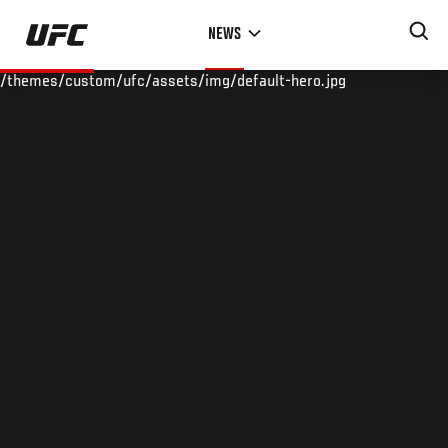
Skip
NEWS
to
main
/themes/custom/ufc/assets/img/default-hero.jpg
content