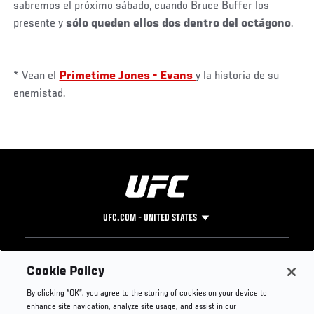
sabremos el próximo sábado, cuando Bruce Buffer los
presente y
sólo queden ellos dos dentro del octágono
.
* Vean el
Primetime Jones - Evans
y la historia de su
enemistad.
UFC.COM - UNITED STATES
Footer
UFC
SOCIAL MEDIA
HELP
Cookie Policy
The Sport
Facebook
Fight Pass FAQ
By clicking “OK”, you agree to the storing of cookies on your device to
UFC Foundation
Instagram
Press
enhance site navigation, analyze site usage, and assist in our