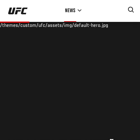
Skip
NEWS
to
main
/themes/custom/ufc/assets/img/default-hero.jpg
content