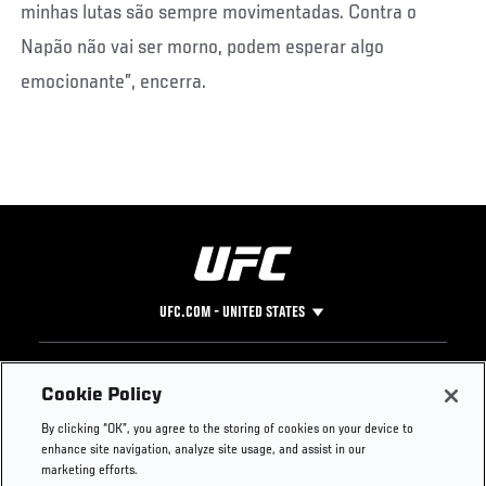
minhas lutas são sempre movimentadas. Contra o
Napão não vai ser morno, podem esperar algo
emocionante”, encerra.
UFC.COM - UNITED STATES
Footer
UFC
SOCIAL MEDIA
HELP
Cookie Policy
The Sport
Facebook
Fight Pass FAQ
By clicking “OK”, you agree to the storing of cookies on your device to
UFC Foundation
Instagram
Press
enhance site navigation, analyze site usage, and assist in our
UFC Careers
Threads
Credentials
marketing efforts.