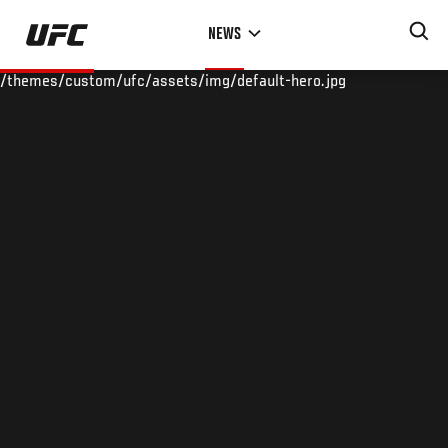
Skip
NEWS
to
main
/themes/custom/ufc/assets/img/default-hero.jpg
content