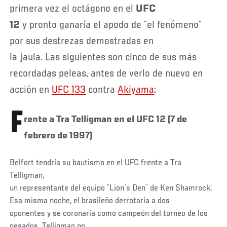
primera vez el octágono en el
UFC
12
y pronto ganaría el apodo de ¨el fenómeno¨
por sus destrezas demostradas en
la jaula. Las siguientes son cinco de sus más
recordadas peleas, antes de verlo de nuevo en
acción en
UFC 133
contra
Akiyama
:
F
rente a Tra Telligman en el UFC 12 (7 de
febrero de 1997)
Belfort tendría su bautismo en el UFC frente a Tra
Telligman,
un representante del equipo ¨Lion´s Den¨ de Ken Shamrock.
Esa misma noche, el brasileño derrotaría a dos
oponentes y se coronaría como campeón del torneo de los
pesados. Telligman no