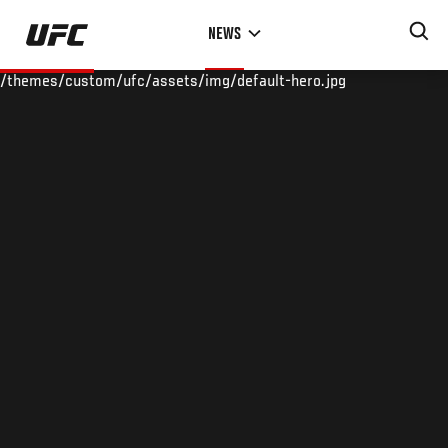
Skip
NEWS
to
main
/themes/custom/ufc/assets/img/default-hero.jpg
content