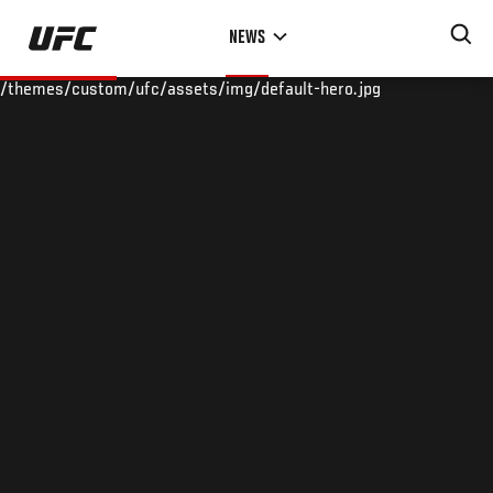
Skip
NEWS
to
main
/themes/custom/ufc/assets/img/default-hero.jpg
content