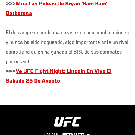
>>>
Mira Las Peleas De Bryan 'Bam Bam'
Barberena
El de sangre colombiana es veloz en sus combinaciones
y nunca ha sido noqueado, algo importante ante un rival
como Jake quien ha ganado el 61% de sus combates
por nocaut.
>>>
Ve UFC Fight Night: Lincoln En Vivo El
Sábado 25 De Agosto