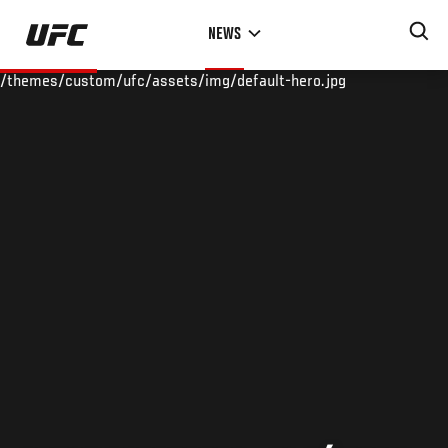
Skip
NEWS
to
main
/themes/custom/ufc/assets/img/default-hero.jpg
content