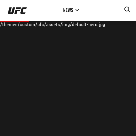
Skip
NEWS
to
main
/themes/custom/ufc/assets/img/default-hero.jpg
content