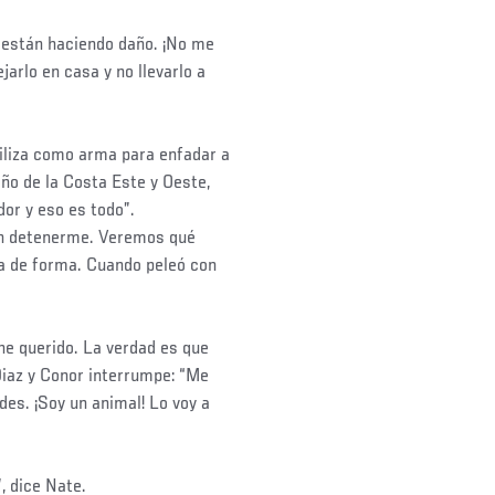
e están haciendo daño. ¡No me
jarlo en casa y no llevarlo a
utiliza como arma para enfadar a
ño de la Costa Este y Oeste,
dor y eso es todo”.
den detenerme. Veremos qué
a de forma. Cuando peleó con
he querido. La verdad es que
Diaz y Conor interrumpe: “Me
des. ¡Soy un animal! Lo voy a
, dice Nate.