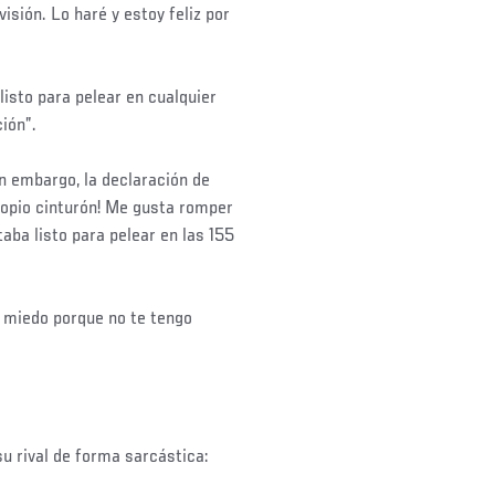
isión. Lo haré y estoy feliz por
isto para pelear en cualquier
ión”.
in embargo, la declaración de
ropio cinturón! Me gusta romper
taba listo para pelear en las 155
a miedo porque no te tengo
u rival de forma sarcástica: