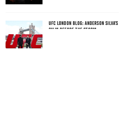
UFC LONDON BLOG: ANDERSON SILVA’S
CALM BEFORE THE STORM