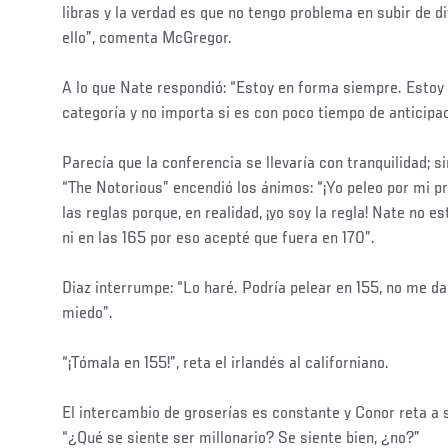
libras y la verdad es que no tengo problema en subir de div
ello”, comenta McGregor.
A lo que Nate respondió: “Estoy en forma siempre. Estoy l
categoría y no importa si es con poco tiempo de anticipac
Parecía que la conferencia se llevaría con tranquilidad; s
“The Notorious” encendió los ánimos: “¡Yo peleo por mi p
las reglas porque, en realidad, ¡yo soy la regla! Nate no es
ni en las 165 por eso acepté que fuera en 170”.
Diaz interrumpe: “Lo haré. Podría pelear en 155, no me d
miedo”.
“¡Tómala en 155!”, reta el irlandés al californiano.
El intercambio de groserías es constante y Conor reta a s
“¿Qué se siente ser millonario? Se siente bien, ¿no?”