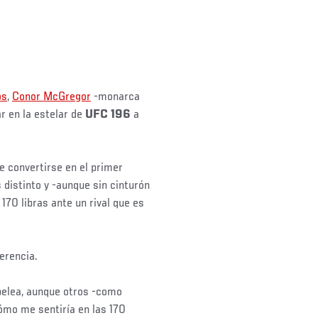
os
,
Conor McGregor
-monarca
ar en la estelar de
UFC 196
a
e convertirse en el primer
 distinto y -aunque sin cinturón
170 libras ante un rival que es
erencia.
pelea, aunque otros -como
ómo me sentiría en las 170