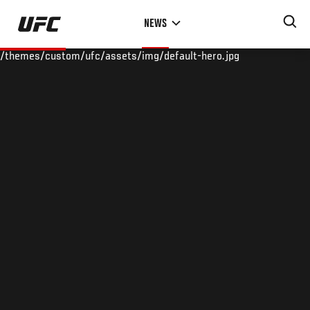
Skip
NEWS
to
main
/themes/custom/ufc/assets/img/default-hero.jpg
content