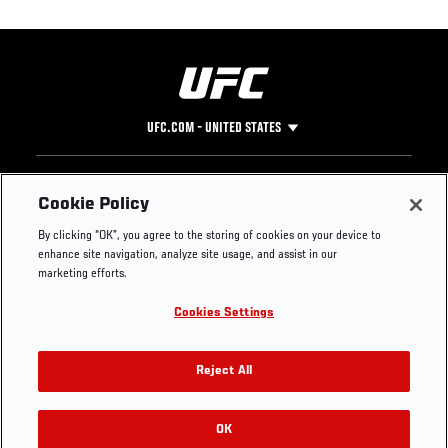
UFC.COM - UNITED STATES
Footer
UFC
SOCIAL MEDIA
HELP
Cookie Policy
The Sport
Facebook
Fight Pass FAQ
By clicking “OK”, you agree to the storing of cookies on your device to
UFC Foundation
Instagram
Press
enhance site navigation, analyze site usage, and assist in our
UFC Careers
Threads
Credentials
marketing efforts.
Zuffa Boxing
WhatsApp
Cookies Settings
Careers
YouTube
Store
TikTok
UFC Fight Club
Twitter
Reject All
UFC Video
Archive
OK