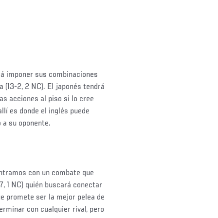
tará imponer sus combinaciones
a (13-2, 2 NC). El japonés tendrá
as acciones al piso si lo cree
llí es donde el inglés puede
o a su oponente.
ontramos con un combate que
, 1 NC) quién buscará conectar
ue promete ser la mejor pelea de
erminar con cualquier rival, pero