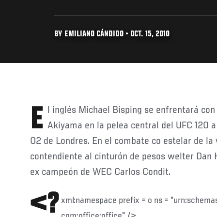
BY EMILIANO CÁNDIDO • OCT. 15, 2010
El inglés Michael Bisping se enfrentará con el japonés Yoshihiro
Akiyama en la pelea central del UFC 120 a
O2 de Londres. En el combate co estelar de la 
contendiente al cinturón de pesos welter Dan 
ex campeón de WEC Carlos Condit.
<?
xml:namespace prefix = o ns = "urn:schema
com:office:office" />