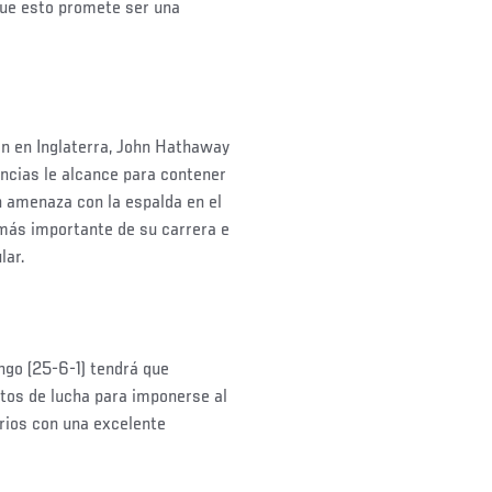
que esto promete ser una
ión en Inglaterra, John Hathaway
ancias le alcance para contener
n amenaza con la espalda en el
a más importante de su carrera e
lar.
ngo (25-6-1) tendrá que
os de lucha para imponerse al
arios con una excelente