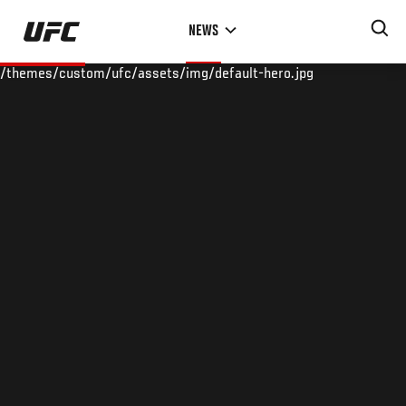
Skip
NEWS
to
main
/themes/custom/ufc/assets/img/default-hero.jpg
content