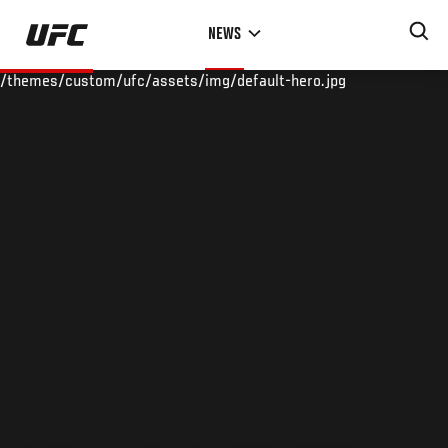
Skip
NEWS
to
main
/themes/custom/ufc/assets/img/default-hero.jpg
content