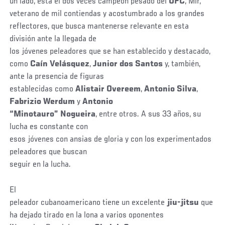
un lado, está el dos veces campeón pesado del
UFC
, Mir,
veterano de mil contiendas y acostumbrado a los grandes
reflectores, que busca mantenerse relevante en esta
división ante la llegada de
los jóvenes peleadores que se han establecido y destacado,
como
Caín Velásquez
,
Junior dos Santos
y, también,
ante la presencia de figuras
establecidas como
Alistair Overeem
,
Antonio Silva
,
Fabrizio Werdum
y
Antonio
“Minotauro” Nogueira
, entre otros. A sus 33 años, su
lucha es constante con
esos jóvenes con ansias de gloria y con los experimentados
peleadores que buscan
seguir en la lucha.
El
peleador cubanoamericano tiene un excelente
jiu-jitsu
que
ha dejado tirado en la lona a varios oponentes