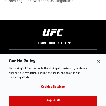
puedes seguir en twitter en @vikingomartell
UFC.COM - UNITED STATES
Footer
UFC
SOCIAL MEDIA
HELP
Cookie Policy
The Sport
Facebook
Fight Pass FAQ
By clicking “OK”, you agree to the storing of cookies on your device to
UFC Foundation
Instagram
Press
enhance site navigation, analyze site usage, and assist in our
UFC Careers
Threads
Credentials
marketing efforts.
Zuffa Boxing
WhatsApp
Cookies Settings
Careers
YouTube
Store
TikTok
UFC Fight Club
Twitter
Reject All