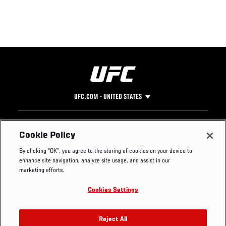
UFC.COM - UNITED STATES
Footer
UFC
SOCIAL MEDIA
HELP
Cookie Policy
The Sport
Facebook
Fight Pass FAQ
By clicking “OK”, you agree to the storing of cookies on your device to
UFC Foundation
Instagram
Press
enhance site navigation, analyze site usage, and assist in our
UFC Careers
Threads
Credentials
marketing efforts.
Zuffa Boxing
WhatsApp
Cookies Settings
Careers
YouTube
Store
TikTok
UFC Fight Club
Twitter
Reject All