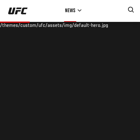
Skip
NEWS
to
main
/themes/custom/ufc/assets/img/default-hero.jpg
content