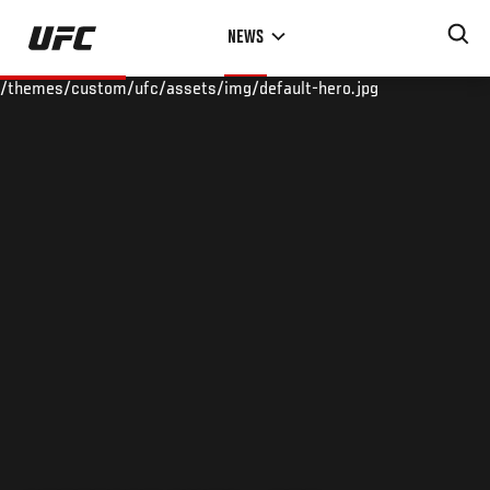
Skip
NEWS
to
main
/themes/custom/ufc/assets/img/default-hero.jpg
content