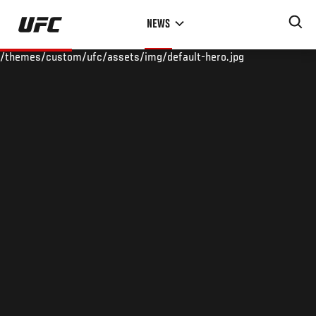
Skip
NEWS
to
main
/themes/custom/ufc/assets/img/default-hero.jpg
content