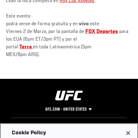
Lean la nota completa en
Hoy Los Ángeles
.
Este evento
podrá verse de forma gratuita y en
vivo
este
Viernes 2 de Marzo, por la pantalla de
FOX Deportes
para
los EUA (6pm ET/3pm PT) y por el
portal
Terra
en toda Latinaomérica (5pm
MEX/8pm ARG).
UFC.COM - UNITED STATES
Footer
UFC
SOCIAL MEDIA
HELP
Cookie Policy