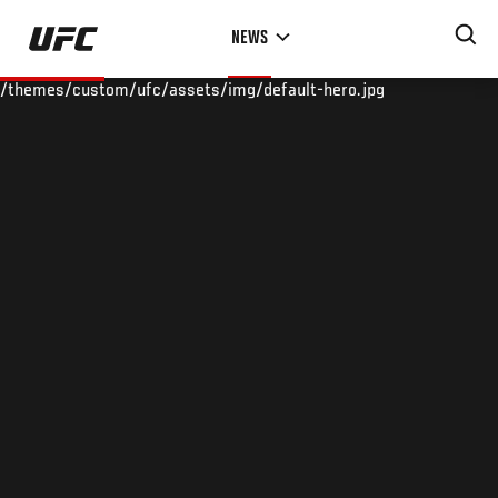
Skip
NEWS
to
main
/themes/custom/ufc/assets/img/default-hero.jpg
content