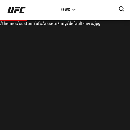
Skip
NEWS
to
main
/themes/custom/ufc/assets/img/default-hero.jpg
content