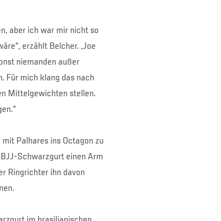
, aber ich war mir nicht so
äre“, erzählt Belcher. „Joe
sonst niemanden außer
. Für mich klang das nach
n Mittelgewichten stellen.
gen.“
 mit Palhares ins Octagon zu
er BJJ-Schwarzgurt einen Arm
der Ringrichter ihn davon
nen.
arzgurt im brasilianischen