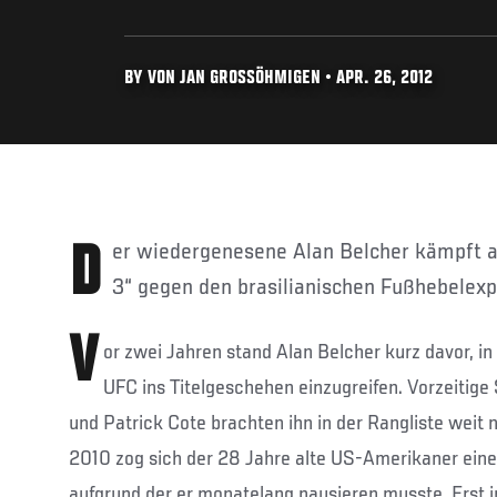
BY VON JAN GROSSÖHMIGEN • APR. 26, 2012
Der wiedergenesene Alan Belcher kämpft am 5. Mai bei „UFC on Fox
3“ gegen den brasilianischen Fußhebelex
V
or zwei Jahren stand Alan Belcher kurz davor, in
UFC ins Titelgeschehen einzugreifen. Vorzeitige
und Patrick Cote brachten ihn in der Rangliste weit
2010 zog sich der 28 Jahre alte US-Amerikaner eine
aufgrund der er monatelang pausieren musste. Erst