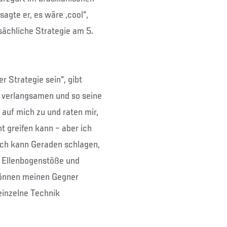
agte er, es wäre „cool“,
sächliche Strategie am 5.
r Strategie sein“, gibt
zu verlangsamen und so seine
uf mich zu und raten mir,
ht greifen kann – aber ich
Ich kann Geraden schlagen,
 Ellenbogenstöße und
 können meinen Gegner
einzelne Technik