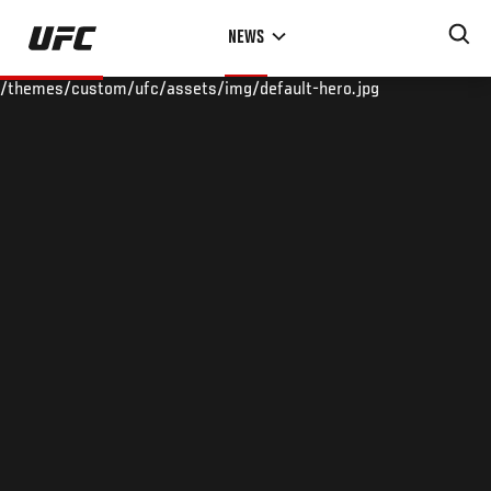
Skip
NEWS
to
main
/themes/custom/ufc/assets/img/default-hero.jpg
content