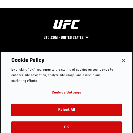
UFC.COM - UNITED STATES
Footer
UFC
SOCIAL MEDIA
HELP
Cookie Policy
The Sport
Facebook
Fight Pass FAQ
By clicking “OK”, you agree to the storing of cookies on your device to
UFC Foundation
Instagram
Press
enhance site navigation, analyze site usage, and assist in our
UFC Careers
Threads
Credentials
marketing efforts.
Zuffa Boxing
WhatsApp
Cookies Settings
Careers
YouTube
Store
TikTok
UFC Fight Club
Twitter
Reject All
UFC Video
Archive
OK