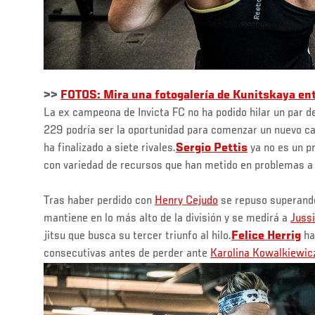
>>
FOTOS: Mira una fotogalería de Kunitskaya e
La ex campeona de Invicta FC no ha podido hilar un par d
229 podría ser la oportunidad para comenzar un nuevo c
ha finalizado a siete rivales.
Sergio Pettis
ya no es un p
con variedad de recursos que han metido en problemas a
Tras haber perdido con
Henry Cejudo
se repuso superand
mantiene en lo más alto de la división y se medirá a
Juss
jitsu que busca su tercer triunfo al hilo.
Felice Herrig
ha
consecutivas antes de perder ante
Karolina Kowalkiewic