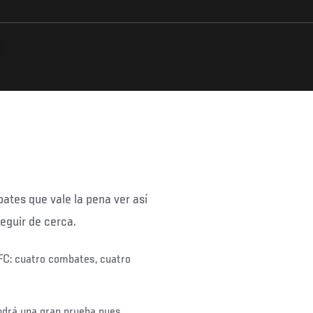
ates que vale la pena ver así
eguir de cerca.
FC: cuatro combates, cuatro
drá una gran prueba pues