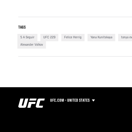
TAGS
5 A Seguir
UFC 229
Felice Herrig
Yana Kunitskaya
tonya e
Alexander Volkov
UFC.COM - UNITED STATES