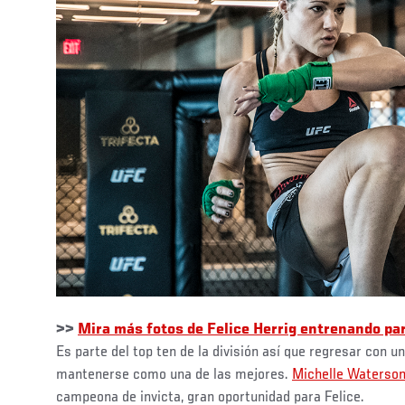
>>
Mira más fotos de Felice Herrig entrenando pa
Es parte del top ten de la división así que regresar con u
mantenerse como una de las mejores.
Michelle Waterso
campeona de invicta, gran oportunidad para Felice.