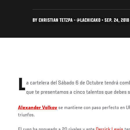
BY CHRISTIAN TETZPA - @LACHICAKO • SEP. 24, 2018
L
a cartelera del Sábado 6 de Octubre tendrá comb
que te presentamos a cinco talentos que debes s
Alexander Volkov
se mantiene con paso perfecto en U
triunfos.
El ruso ha noqueado a 20 rivales y ante
Derrick Lewis
ten