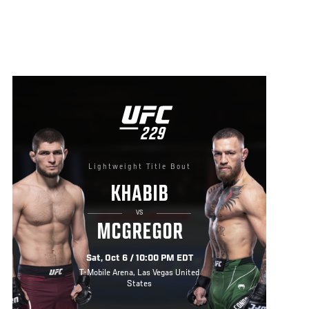
UFC
229
229
Lightweight Title Bout
KHABIB
VS
MCGREGOR
Sat, Oct 6 / 10:00 PM EDT
T-Mobile Arena, Las Vegas United
States