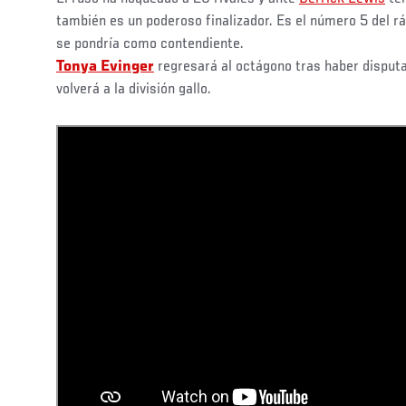
también es un poderoso finalizador. Es el número 5 del rá
se pondría como contendiente.
Tonya Evinger
regresará al octágono tras haber disputad
volverá a la división gallo.