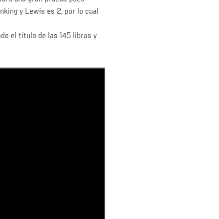
nking y Lewis es 2, por lo cual
o el título de las 145 libras y